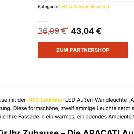
Kategorie:
LED Außenwandleuchten
Ursprünglicher
Aktuelle
36,99
€
43,04
€
Preis
Preis
war:
ist:
ZUM PARTNERSHOP
36,99 €
43,04 €
use mit der
TRIO Leuchten
LED Außen-Wandleuchte „A
tung. Diese formschöne, zweiflammige Leuchte setzt s
 die Ihre Fassade in ein warmes, einladendes Ambiente
 für Ihr Zuhause – Die ARACATI 