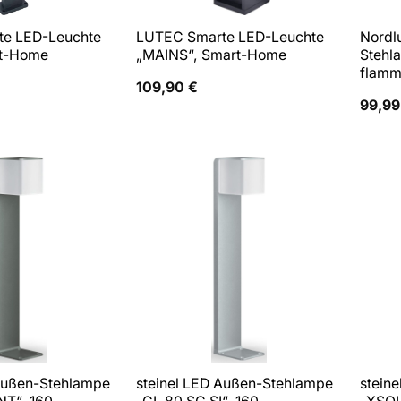
e LED-Leuchte
LUTEC Smarte LED-Leuchte
Nordl
rt-Home
„MAINS“, Smart-Home
Stehl
flamm
109,90
€
99,9
 Außen-Stehlampe
steinel LED Außen-Stehlampe
stein