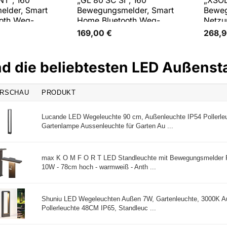
NT“, 160
„GL 80 SC SI“, 160
„XSOL
lder, Smart
Bewegungsmelder, Smart
Beweg
oth,Weg-
Home,Bluetooth,Weg-
Netzu
Pollerleuchte
Höhen
169,00
€
268,
nd die beliebtesten LED Außens
RSCHAU
PRODUKT
Lucande LED Wegeleuchte 90 cm, Außenleuchte IP54 Pollerl
Gartenlampe Aussenleuchte für Garten Au ...
max K O M F O R T LED Standleuchte mit Bewegungsmelder P
10W - 78cm hoch - warmweiß - Anth ...
Shuniu LED Wegeleuchten Außen 7W, Gartenleuchte, 3000K A
Pollerleuchte 48CM IP65, Standleuc ...