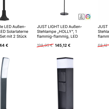
yle LED Außen-
JUST LIGHT LED Außen-
JUST 
ED Solarlaterne
Stehlampe „HOLLY“, 1
Stehl
Set mit 2 Stück
flammig-flammig, LED
flamm
prünglicher
Aktueller
Ursprünglicher
Aktueller
,44
€
198,95
€
145,12
€
68,12
s
Preis
Preis
Preis
:
ist:
war:
ist:
90 €
44,44 €.
198,95 €
145,12 €.