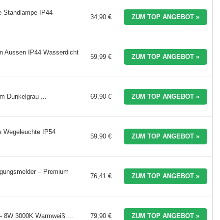
e Standlampe IP44
34,90 €
ZUM TOP ANGEBOT »
 Aussen IP44 Wasserdicht
59,99 €
ZUM TOP ANGEBOT »
m Dunkelgrau ...
69,90 €
ZUM TOP ANGEBOT »
e Wegeleuchte IP54
59,90 €
ZUM TOP ANGEBOT »
egungsmelder – Premium
76,41 €
ZUM TOP ANGEBOT »
– 8W 3000K Warmweiß ...
79,90 €
ZUM TOP ANGEBOT »