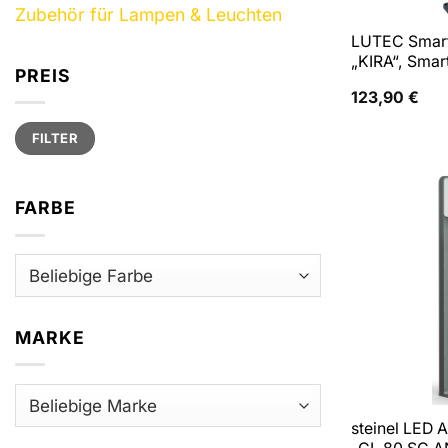
Zubehör für Lampen & Leuchten
LUTEC Smart
„KIRA“, Sma
PREIS
123,90
€
Min.
Max.
FILTER
Preis
Preis
FARBE
MARKE
steinel LED