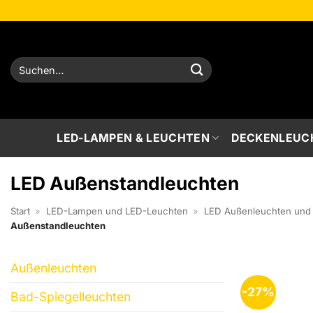
Zum
Inhalt
springen
Suchen
nach:
LED-LAMPEN & LEUCHTEN
DECKENLEUC
LED Außenstandleuchten
Start
»
LED-Lampen und LED-Leuchten
»
LED Außenleuchten und 
Außenstandleuchten
Außenleuchten
-27%
Bad-Spiegelleuchten