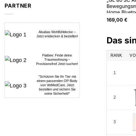
„GL 80 SC A
PARTNER
Bewegungsme
Home,Blueto
Pollerleuchte
169,00
€
Alsabas Wohlfühldecke –
Jetzt entdecken & bestellen!
Das si
RANK
VO
Flatbee: Finde deine
Traumwohnung –
Provisionsfrei! Jetzt suchen!
1
"Schützen Sie Ihr Tier mit
einem passenden OP-Body
von VetMedCare. Jetzt
bestellen und sichern Sie
seine Sicherheit!"
2
3