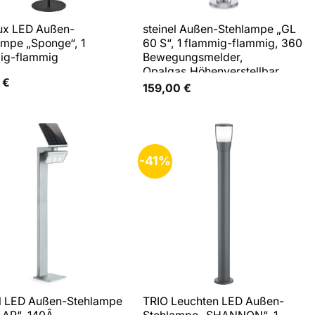
ux LED Außen-
steinel Außen-Stehlampe „GL
ampe „Sponge“, 1
60 S“, 1 flammig-flammig, 360
ig-flammig
Bewegungsmelder,
Opalgas,Höhenverstellbar,
9
€
LED-Poller-Wegeleuchte
159,00
€
-41%
el LED Außen-Stehlampe
TRIO Leuchten LED Außen-