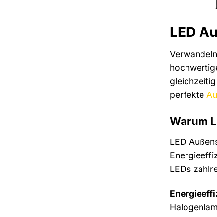
LED Au
Verwandeln 
hochwertige
gleichzeitig
perfekte
Au
Warum LE
LED Außenst
Energieeffi
LEDs zahlre
Energieeffi
Halogenlamp