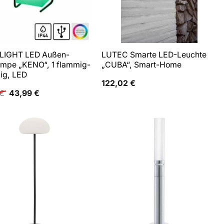
LIGHT LED Außen-
LUTEC Smarte LED-Leuchte
ampe „KENO“, 1 flammig-
„CUBA“, Smart-Home
ig, LED
122,02
€
Ursprünglicher
Aktueller
€
43,99
€
Preis
Preis
war:
ist:
68,12 €
43,99 €.