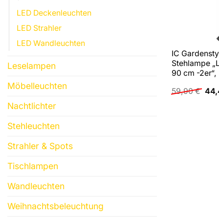
LED Deckenleuchten
LED Strahler
LED Wandleuchten
IC Gardenst
Stehlampe „L
Leselampen
90 cm -2er“, 
Möbelleuchten
Urs
59,90
€
44
Prei
war
Nachtlichter
59,
Stehleuchten
Strahler & Spots
Tischlampen
Wandleuchten
Weihnachtsbeleuchtung