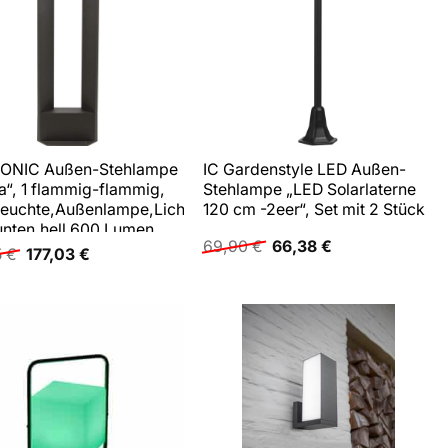
ONIC Außen-Stehlampe
IC Gardenstyle LED Außen-
a“, 1 flammig-flammig,
Stehlampe „LED Solarlaterne
leuchte,Außenlampe,Lichtaustritt
120 cm -2eer“, Set mit 2 Stück
unten,hell 600 Lumen
Ursprünglicher
Aktueller
69,90
€
66,38
€
Ursprünglicher
Aktueller
5
€
177,03
€
Preis
Preis
Preis
Preis
war:
ist:
war:
ist:
69,90 €
66,38 €.
156,95 €
177,03 €.