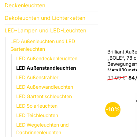
Deckenleuchten
Dekoleuchten und Lichterketten
LED-Lampen und LED-Leuchten
LED Außenleuchten und LED
Gartenleuchten
Brilliant Au
„BOLE“, 78 
LED Außendeckenleuchten
Bewegungsme
LED Außenstandleuchten
Metall/Kunsts
Urs
LED Außenstrahler
99,99
€
84
Pre
war
LED Außenwandleuchten
99,
LED Gartentischleuchten
LED Solarleuchten
-10%
LED Teichleuchten
LED Wegeleuchten und
Dachrinnenleuchten