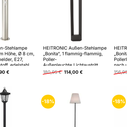
ßen-Stehlampe
HEITRONIC Außen-Stehlampe
HEITR
cm Höhe, Ø 8 cm,
„Bonita“, 1 flammig-flammig,
„Bonit
lder, E27,
Poller-
Poller
toff, edelstahl
Außenleuchte,Lichtaustritt
nach 
nach unten,hell 600 Lumen
prünglicher
Aktueller
Ursprünglicher
Aktueller
,90
€
180,95
€
114,00
€
156,9
is
Preis
Preis
Preis
Lichtstrom
:
ist:
war:
ist:
99 €
84,90 €.
180,95 €
114,00 €.
-18%
-18%