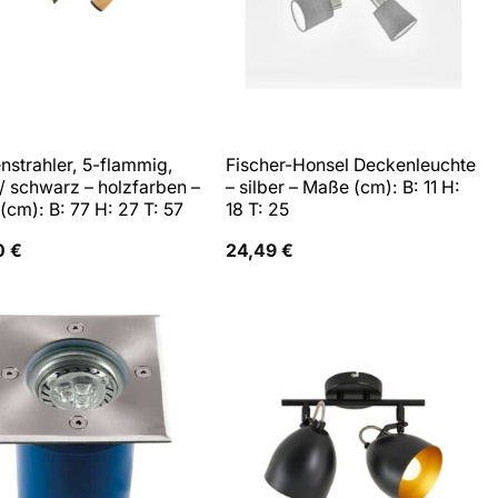
nstrahler, 5-flammig,
Fischer-Honsel Deckenleuchte
/ schwarz – holzfarben –
– silber – Maße (cm): B: 11 H:
cm): B: 77 H: 27 T: 57
18 T: 25
0
€
24,49
€