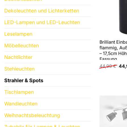
Dekoleuchten und Lichterketten
LED-Lampen und LED-Leuchten
Leselampen
Brilliant Einb
Möbelleuchten
flammig, Au
– 17,5cm Höh
Nachtlichter
Fassung
Urs
44,99
€
44
Stehleuchten
Prei
war
44,
Strahler & Spots
Tischlampen
Wandleuchten
Weihnachtsbeleuchtung
Zubehör für Lampen & Leuchten