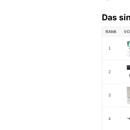
Das si
RANK
VO
1
2
3
4