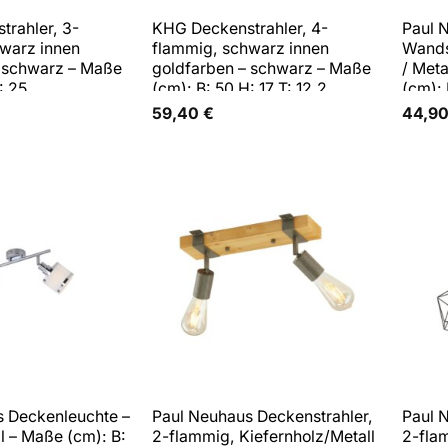
rahler, 3-
KHG Deckenstrahler, 4-
Paul 
warz innen
flammig, schwarz innen
Wandst
– schwarz – Maße
goldfarben – schwarz – Maße
/ Meta
: 25
(cm): B: 50 H: 17 T: 12,2
(cm): 
59,40
€
44,9
s Deckenleuchte –
Paul Neuhaus Deckenstrahler,
Paul 
ll – Maße (cm): B:
2-flammig, Kiefernholz/Metall
2-fla