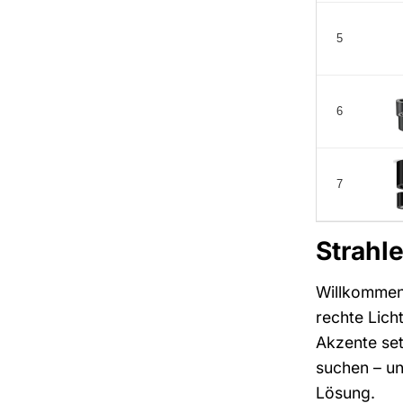
5
6
7
Strahl
Willkommen 
rechte Lich
Akzente set
suchen – un
Lösung.