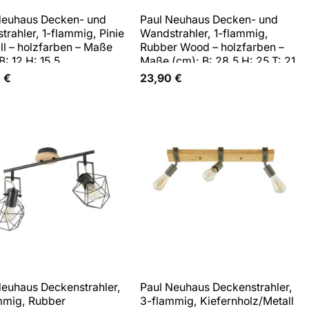
Neuhaus Decken- und
Paul Neuhaus Decken- und
rahler, 1-flammig, Pinie
Wandstrahler, 1-flammig,
ll – holzfarben – Maße
Rubber Wood – holzfarben –
B: 12 H: 15,5
Maße (cm): B: 28,5 H: 25 T: 21
0
€
23,90
€
Neuhaus Deckenstrahler,
Paul Neuhaus Deckenstrahler,
mmig, Rubber
3-flammig, Kiefernholz/Metall