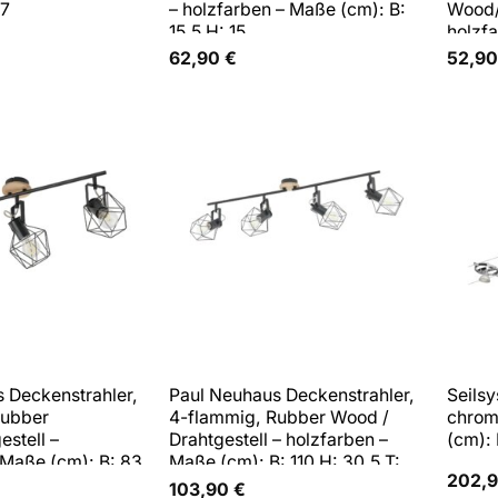
47
– holzfarben – Maße (cm): B:
Wood/
15,5 H: 15
holzfa
H: 31 
62,90
€
52,9
 Deckenstrahler,
Paul Neuhaus Deckenstrahler,
Seilsy
Rubber
4-flammig, Rubber Wood /
chrom
stell –
Drahtgestell – holzfarben –
(cm): 
 Maße (cm): B: 83
Maße (cm): B: 110 H: 30,5 T:
202,
109
103,90
€