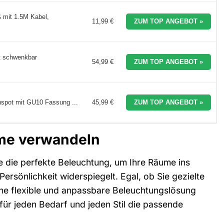
mit 1.5M Kabel,
11,99 €
ZUM TOP ANGEBOT »
t schwenkbar
54,99 €
ZUM TOP ANGEBOT »
pot mit GU10 Fassung ...
45,99 €
ZUM TOP ANGEBOT »
ume verwandeln
ie die perfekte Beleuchtung, um Ihre Räume ins
ersönlichkeit widerspiegelt. Egal, ob Sie gezielte
ne flexible und anpassbare Beleuchtungslösung
 für jeden Bedarf und jeden Stil die passende