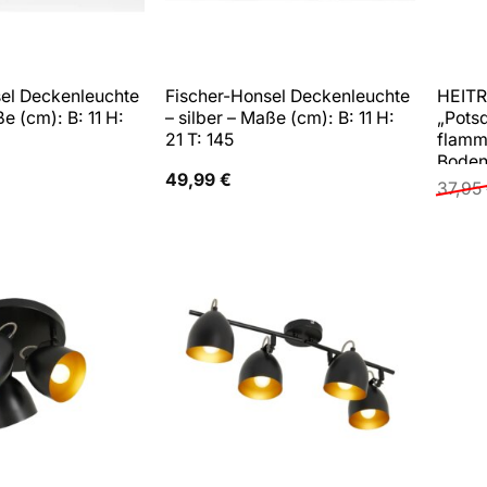
el Deckenleuchte
Fischer-Honsel Deckenleuchte
HEITR
ße (cm): B: 11 H:
– silber – Maße (cm): B: 11 H:
„Pots
21 T: 145
flamm
Boden
49,99
€
begeh
37,95
wasse