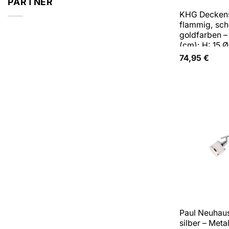
PARTNER
KHG Deckenst
flammig, sch
goldfarben 
(cm): H: 15 Ø
74,95
€
Paul Neuhau
silber – Meta