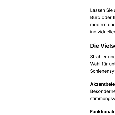
Lassen Sie 
Büro oder I
modern und 
individuell
Die Viels
Strahler un
Wahl für un
Schienensys
Akzentbele
Besonderhei
stimmungsv
Funktional