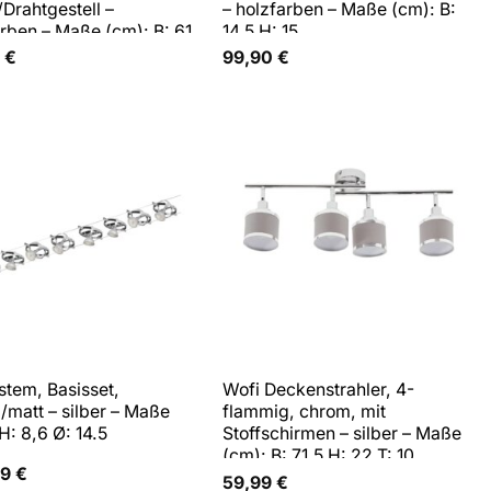
Drahtgestell –
– holzfarben – Maße (cm): B:
rben – Maße (cm): B: 61
14,5 H: 15
T: 28
0
€
99,90
€
stem, Basisset,
Wofi Deckenstrahler, 4-
/matt – silber – Maße
flammig, chrom, mit
H: 8,6 Ø: 14.5
Stoffschirmen – silber – Maße
(cm): B: 71,5 H: 22 T: 10
99
€
59,99
€