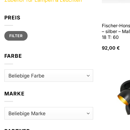
PREIS
Fischer-Hons
– silber – Ma
Min.
Max.
FILTER
Preis
Preis
18 T: 60
92,00
€
FARBE
MARKE