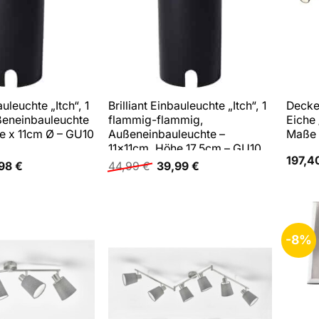
auleuchte „Itch“, 1
Brilliant Einbauleuchte „Itch“, 1
Decke
ßeneinbauleuchte
flammig-flammig,
Eiche 
e x 11cm Ø – GU10
Außeneinbauleuchte –
Maße (
11x11cm, Höhe 17,5cm – GU10
197,4
Fassung
prünglicher
Aktueller
Ursprünglicher
Aktueller
,98
€
44,99
€
39,99
€
s
Preis
Preis
Preis
:
ist:
war:
ist:
99 €
44,98 €.
44,99 €
39,99 €.
-8%