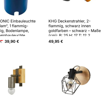
ONIC Einbauleuchte
KHG Deckenstrahler, 2-
dam“, 1 flammig-
flammig, schwarz innen
ig, Bodenlampe,
goldfarben – schwarz – Maße
einbauleuchte,
(cm): B: 25 H: 17 T: 12,2
bar, staub- und
Ursprünglicher
Aktueller
€
39,90
€
49,95
€
Preis
Preis
rdicht
war:
ist:
37,95 €
39,90 €.