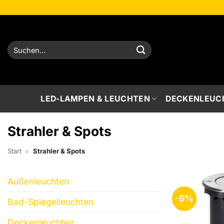
Zum
Inhalt
springen
Suchen
nach:
LED-LAMPEN & LEUCHTEN
DECKENLEUC
Strahler & Spots
Start
»
Strahler & Spots
Außenleuchten
-9%
Bad-Spiegelleuchten
Deckenleuchten