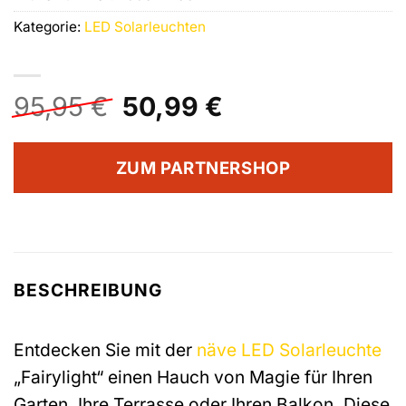
Kategorie:
LED Solarleuchten
Ursprünglicher
Aktueller
95,95
€
50,99
€
Preis
Preis
war:
ist:
ZUM PARTNERSHOP
95,95 €
50,99 €.
BESCHREIBUNG
Entdecken Sie mit der
näve
LED Solarleuchte
„Fairylight“ einen Hauch von Magie für Ihren
Garten, Ihre Terrasse oder Ihren Balkon. Diese