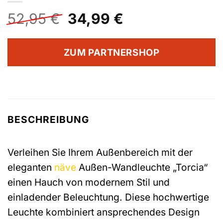
Ursprünglicher
Aktueller
52,95
€
34,99
€
Preis
Preis
war:
ist:
ZUM PARTNERSHOP
52,95 €
34,99 €.
BESCHREIBUNG
Verleihen Sie Ihrem Außenbereich mit der
eleganten
näve
Außen-Wandleuchte „Torcia“
einen Hauch von modernem Stil und
einladender Beleuchtung. Diese hochwertige
Leuchte kombiniert ansprechendes Design