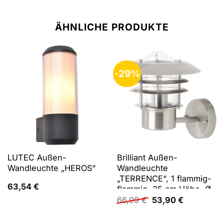
ÄHNLICHE PRODUKTE
-29%
LUTEC Außen-
Brilliant Außen-
Wandleuchte „HEROS“
Wandleuchte
„TERRENCE“, 1 flammig-
63,54
€
flammig, 25 cm Höhe, Ø
Ursprünglicher
Aktueller
22 cm, E27,
66,99
€
53,90
€
Preis
Preis
Haustürbeleuchtung,
war:
ist:
Metall/Glas, edelstahl
66,99 €
53,90 €.