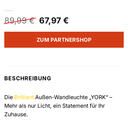
Ursprünglicher
Aktueller
89,99
€
67,97
€
Preis
Preis
war:
ist:
ZUM PARTNERSHOP
89,99 €
67,97 €.
BESCHREIBUNG
Die
Brilliant
Außen-Wandleuchte „YORK“ –
Mehr als nur Licht, ein Statement für Ihr
Zuhause.