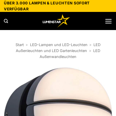
Zum
ÜBER 3.000 LAMPEN & LEUCHTEN SOFORT
VERFÜGBAR
Inhalt
springen
Start
»
LED-Lampen und LED-Leuchten
»
LED
Außenleuchten und LED Gartenleuchten
»
LED
Außenwandleuchten