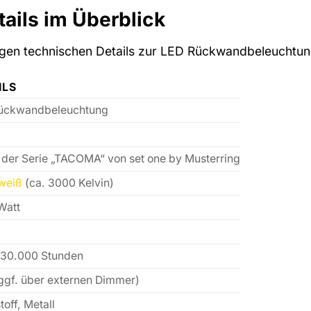
ails im Überblick
htigen technischen Details zur LED Rückwandbeleuchtu
ILS
ückwandbeleuchtung
der Serie „TACOMA“ von set one by Musterring
weiß
(ca. 3000 Kelvin)
Watt
 30.000 Stunden
ggf. über externen Dimmer)
toff, Metall