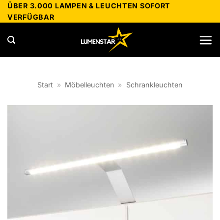
Zum
ÜBER 3.000 LAMPEN & LEUCHTEN SOFORT
VERFÜGBAR
Inhalt
springen
Start
»
Möbelleuchten
»
Schrankleuchten