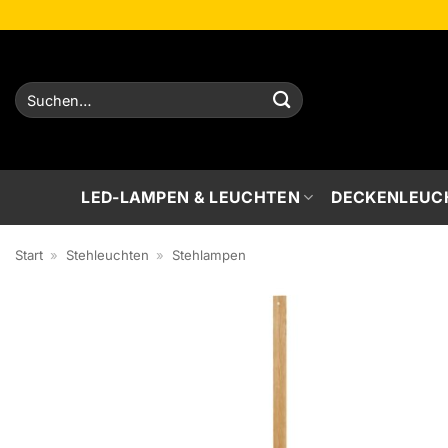
Zum
Inhalt
springen
Suchen
nach:
LED-LAMPEN & LEUCHTEN
DECKENLEUC
Start
»
Stehleuchten
»
Stehlampen