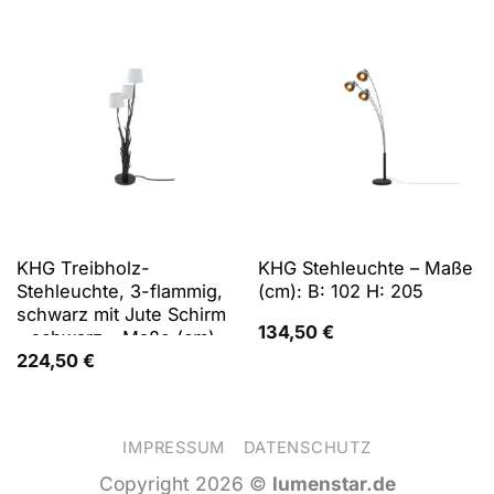
KHG Treibholz-
KHG Stehleuchte – Maße
Stehleuchte, 3-flammig,
(cm): B: 102 H: 205
schwarz mit Jute Schirm
134,50
€
– schwarz – Maße (cm):
B: 41 H: 153,5 T: 33
224,50
€
IMPRESSUM
DATENSCHUTZ
Copyright 2026 ©
lumenstar.de