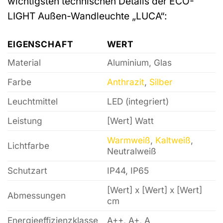
wichtigsten technischen Details der ECO-
LIGHT Außen-Wandleuchte „LUCA“:
EIGENSCHAFT
WERT
Material
Aluminium, Glas
Farbe
Anthrazit
,
Silber
Leuchtmittel
LED (integriert)
Leistung
[Wert] Watt
Warmweiß
,
Kaltweiß
,
Lichtfarbe
Neutralweiß
Schutzart
IP44, IP65
[Wert] x [Wert] x [Wert]
Abmessungen
cm
Energieeffizienzklasse
A++, A+, A