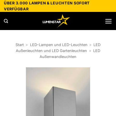
Zum
ÜBER 3.000 LAMPEN & LEUCHTEN SOFORT
VERFÜGBAR
Inhalt
springen
Start
»
LED-Lampen und LED-Leuchten
»
LED
Außenleuchten und LED Gartenleuchten
»
LED
Außenwandleuchten