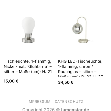
Tischleuchte, 1-flammig,
KHG LED-Tischeuchte,
Nickel-matt `Glühbirne´ –
1-flammig, chrom/
silber – Maße (cm): H: 21
Rauchglas – silber –
Maße (cm): B: 22 H: 37
15,00
€
T: 15
34,50
€
IMPRESSUM
DATENSCHUTZ
Copyright 2026 ©
lumenstar.de