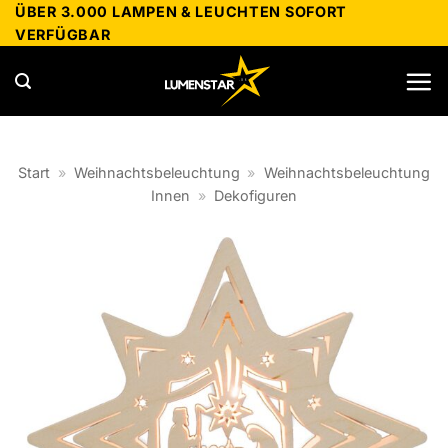
Zum
ÜBER 3.000 LAMPEN & LEUCHTEN SOFORT
VERFÜGBAR
Inhalt
springen
Start
»
Weihnachtsbeleuchtung
»
Weihnachtsbeleuchtung
Innen
»
Dekofiguren