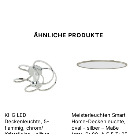
ÄHNLICHE PRODUKTE
KHG LED-
Meisterleuchten Smart
Deckenleuchte, 5-
Home-Deckenleuchte,
flammig, chrom/
oval – silber – Maße
Kristallglas – silber –
(cm): B: 80 H: 5,5 T: 35