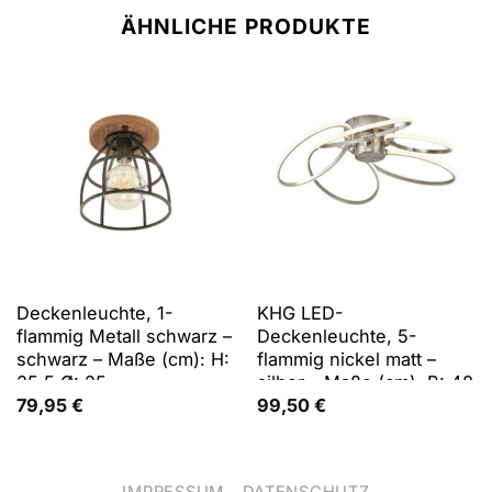
ÄHNLICHE PRODUKTE
Deckenleuchte, 1-
KHG LED-
flammig Metall schwarz –
Deckenleuchte, 5-
schwarz – Maße (cm): H:
flammig nickel matt –
25,5 Ø: 25
silber – Maße (cm): B: 48
H: 14 Ø: 48
79,95
€
99,50
€
IMPRESSUM
DATENSCHUTZ