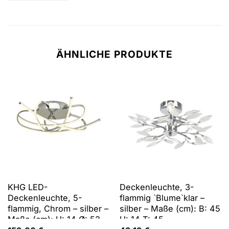
ÄHNLICHE PRODUKTE
KHG LED-
Deckenleuchte, 3-
Deckenleuchte, 5-
flammig `Blume`klar –
flammig, Chrom – silber –
silber – Maße (cm): B: 45
Maße (cm): H: 14 Ø: 52
H: 14 T: 45