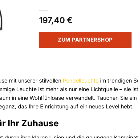
197,40
€
ZUM PARTNERSHOP
se mit unserer stilvollen
Pendelleuchte
im trendigen S
ige Leuchte ist mehr als nur eine Lichtquelle – sie ist
 Raum in eine Wohlfühloase verwandelt. Tauchen Sie e
eganz, das Ihre Einrichtung auf ein neues Level hebt.
ür Ihr Zuhause
ht durch ihre klaren Linien und die gelungene Kombi