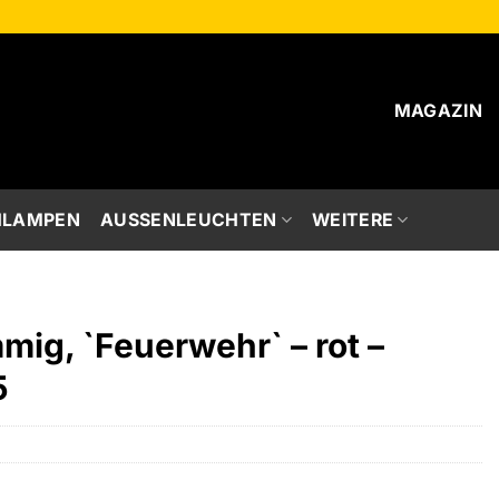
MAGAZIN
HLAMPEN
AUSSENLEUCHTEN
WEITERE
mig, `Feuerwehr` – rot –
5