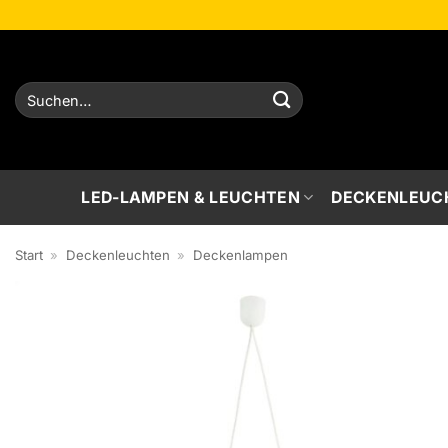
Zum
Inhalt
springen
Suchen
nach:
LED-LAMPEN & LEUCHTEN
DECKENLEUC
Start
»
Deckenleuchten
»
Deckenlampen