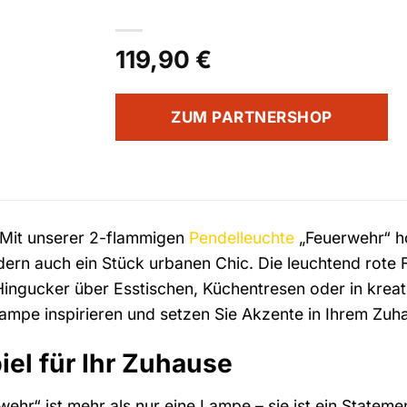
119,90
€
ZUM PARTNERSHOP
t! Mit unserer 2-flammigen
Pendelleuchte
„Feuerwehr“ ho
ndern auch ein Stück urbanen Chic. Die leuchtend rot
ngucker über Esstischen, Küchentresen oder in kreati
Lampe inspirieren und setzen Sie Akzente in Ihrem Zuh
el für Ihr Zuhause
ehr“ ist mehr als nur eine Lampe – sie ist ein Statemen