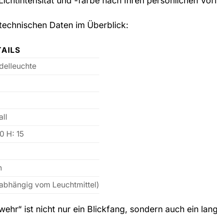
Lichtintensität und -farbe nach Ihren persönlichen Vo
 technischen Daten im Überblick:
TAILS
delleuchte
ll
0 H: 15
n
(abhängig vom Leuchtmittel)
wehr“ ist nicht nur ein Blickfang, sondern auch ein la