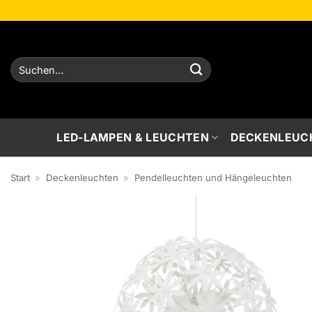
Zum
Inhalt
springen
Suchen
nach:
LED-LAMPEN & LEUCHTEN
DECKENLEUC
Start
»
Deckenleuchten
»
Pendelleuchten und Hängeleuchten