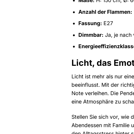
Maße:
H: 150 cm, Ø: 
Anzahl der Flammen:
Fassung:
E27
Dimmbar:
Ja, je nach
Energieeffizienzklass
Licht, das Emo
Licht ist mehr als nur e
beeinflusst. Mit der ric
Note verleihen. Die Pende
eine Atmosphäre zu schaf
Stellen Sie sich vor, wie
Abendessen mit Familie u
den Alltagsstress hinter s