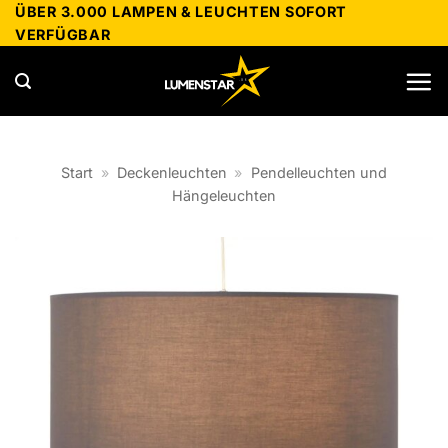
Zum
ÜBER 3.000 LAMPEN & LEUCHTEN SOFORT
VERFÜGBAR
Inhalt
springen
Start
»
Deckenleuchten
»
Pendelleuchten und
Hängeleuchten