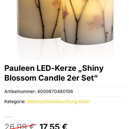
Pauleen LED-Kerze „Shiny
Blossom Candle 2er Set“
Artikelnummer:
4000870480106
Kategorie:
Weihnachtsbeleuchtung Innen
Ursprünglicher
Aktueller
26,99
€
17,55
€