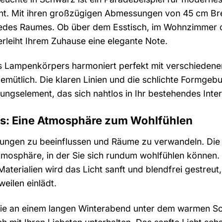
nt. Mit ihren großzügigen Abmessungen von 45 cm Bre
jedes Raumes. Ob über dem Esstisch, im Wohnzimmer o
verleiht Ihrem Zuhause eine elegante Note.
 Lampenkörpers harmoniert perfekt mit verschiedenen 
 gemütlich. Die klaren Linien und die schlichte Formg
tungselement, das sich nahtlos in Ihr bestehendes Inter
ts: Eine Atmosphäre zum Wohlfühlen
mmungen zu beeinflussen und Räume zu verwandeln. Die
mosphäre, in der Sie sich rundum wohlfühlen können.
Materialien wird das Licht sanft und blendfrei gestreu
eilen einlädt.
e Sie an einem langen Winterabend unter dem warmen Sc