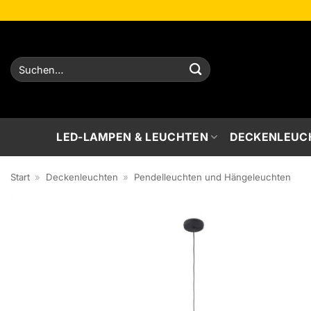
Zum
Inhalt
springen
Suchen
nach:
LED-LAMPEN & LEUCHTEN
DECKENLEUC
Start
»
Deckenleuchten
»
Pendelleuchten und Hängeleuchten