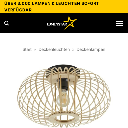
Zum
ÜBER 3.000 LAMPEN & LEUCHTEN SOFORT
VERFÜGBAR
Inhalt
springen
Start
»
Deckenleuchten
»
Deckenlampen