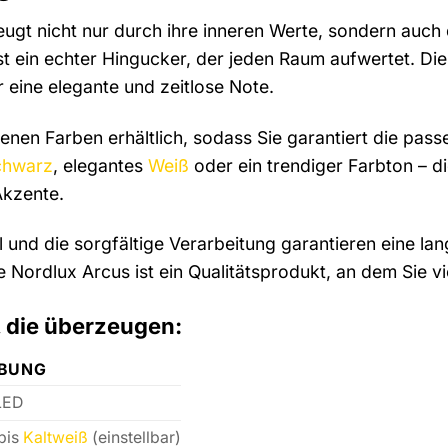
ugt nicht nur durch ihre inneren Werte, sondern auch 
ist ein echter Hingucker, der jeden Raum aufwertet. D
r eine elegante und zeitlose Note.
denen Farben erhältlich, sodass Sie garantiert die pas
chwarz
, elegantes
Weiß
oder ein trendiger Farbton – d
Akzente.
 und die sorgfältige Verarbeitung garantieren eine la
e Nordlux Arcus ist ein Qualitätsprodukt, an dem Sie 
, die überzeugen:
IBUNG
 LED
bis
Kaltweiß
(einstellbar)