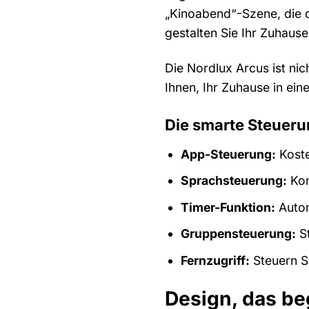
„Kinoabend“-Szene, die da
gestalten Sie Ihr Zuhaus
Die Nordlux Arcus ist ni
Ihnen, Ihr Zuhause in ei
Die smarte Steuerun
App-Steuerung:
Koste
Sprachsteuerung:
Kom
Timer-Funktion:
Autom
Gruppensteuerung:
St
Fernzugriff:
Steuern Si
Design, das be