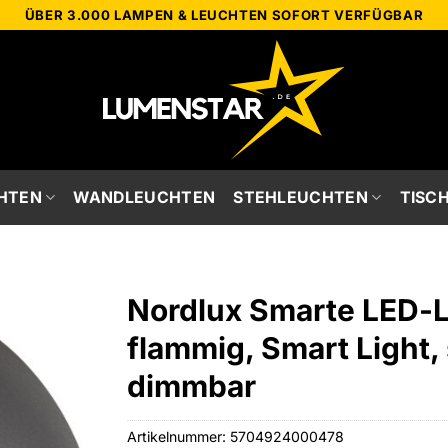
ÜBER 3.000 LAMPEN & LEUCHTEN SOFORT VERFÜGBAR
HTEN
WANDLEUCHTEN
STEHLEUCHTEN
TISC
Nordlux Smarte LED-L
flammig, Smart Light, 
dimmbar
Artikelnummer:
5704924000478