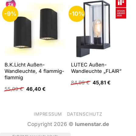
-9%
-10%
B.K.Licht Außen-
LUTEC Außen-
Wandleuchte, 4 flammig-
Wandleuchte „FLAIR“
flammig
Ursprünglicher
Aktueller
84,99
€
45,81
€
Preis
Preis
Ursprünglicher
Aktueller
55,99
€
46,40
€
war:
ist:
Preis
Preis
84,99 €
45,81 €.
war:
ist:
55,99 €
46,40 €.
IMPRESSUM
DATENSCHUTZ
Copyright 2026 ©
lumenstar.de