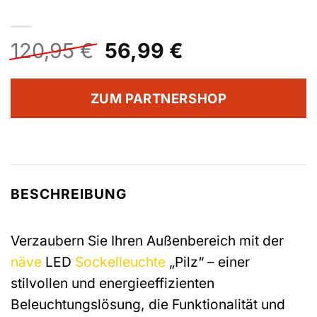
Ursprünglicher
Aktueller
120,95
€
56,99
€
Preis
Preis
war:
ist:
ZUM PARTNERSHOP
120,95 €
56,99 €.
BESCHREIBUNG
Verzaubern Sie Ihren Außenbereich mit der
näve
LED
Sockelleuchte
„Pilz“ – einer
stilvollen und energieeffizienten
Beleuchtungslösung, die Funktionalität und