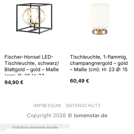
Fischer-Honsel LED-
Tischleuchte, 1-flammig,
Tischleuchte, schwarz/
champangnergold – gold
Blattgold – gold – Maße
– Maße (cm): H: 23 Ø: 15
(cm): B: 26 H: 27
60,49
€
94,90
€
IMPRESSUM
DATENSCHUTZ
Copyright 2026 ©
lumenstar.de