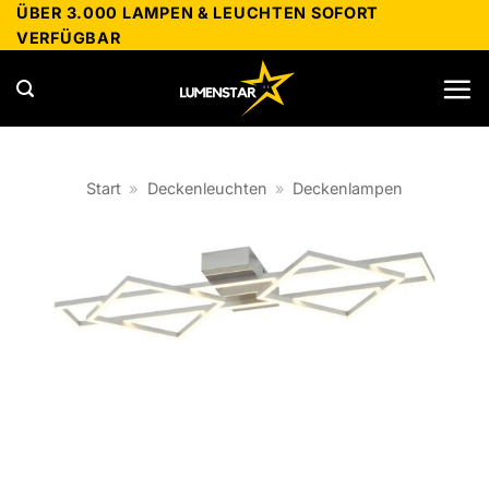
Zum
ÜBER 3.000 LAMPEN & LEUCHTEN SOFORT
VERFÜGBAR
Inhalt
springen
Start
»
Deckenleuchten
»
Deckenlampen