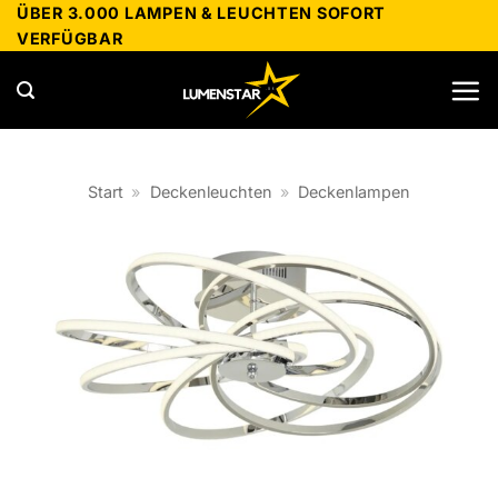
Zum
ÜBER 3.000 LAMPEN & LEUCHTEN SOFORT
VERFÜGBAR
Inhalt
springen
Start
»
Deckenleuchten
»
Deckenlampen