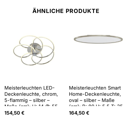
ÄHNLICHE PRODUKTE
Meisterleuchten LED-
Meisterleuchten Smart
Deckenleuchte, chrom,
Home-Deckenleuchte,
5-flammig – silber –
oval – silber – Maße
Maße (cm): H: 14 Ø: 55
(cm): B: 80 H: 5,5 T: 35
154,50
€
164,50
€