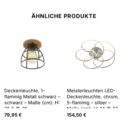
ÄHNLICHE PRODUKTE
Deckenleuchte, 1-
Meisterleuchten LED-
flammig Metall schwarz –
Deckenleuchte, chrom,
schwarz – Maße (cm): H:
5-flammig – silber –
25,5 Ø: 25
Maße (cm): H: 14 Ø: 55
79,95
€
154,50
€