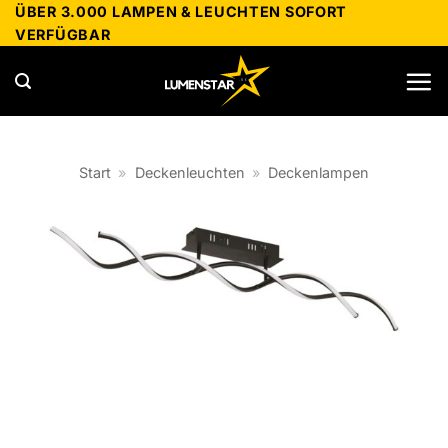
Zum
ÜBER 3.000 LAMPEN & LEUCHTEN SOFORT
VERFÜGBAR
Inhalt
springen
Start
»
Deckenleuchten
»
Deckenlampen