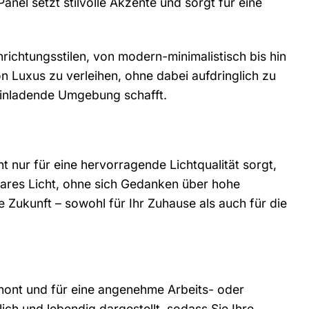
nel setzt stilvolle Akzente und sorgt für eine
ichtungsstilen, von modern-minimalistisch bis hin
n Luxus zu verleihen, ohne dabei aufdringlich zu
 einladende Umgebung schafft.
 nur für eine hervorragende Lichtqualität sorgt,
klares Licht, ohne sich Gedanken über hohe
 Zukunft – sowohl für Ihr Zuhause als auch für die
chont und für eine angenehme Arbeits- oder
h und lebendig dargestellt, sodass Sie Ihre