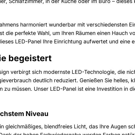
r, Schlafzimmer, in der Küche oder im Büro – dieses Pa
ahmens harmoniert wunderbar mit verschiedensten Einr
 ist die perfekte Wahl, um Ihren Räumen einen Hauch vo
 dieses LED-Panel Ihre Einrichtung aufwertet und eine
ie begeistert
ign verbirgt sich modernste LED-Technologie, die nicht
ieverbrauch deutlich reduziert. Genießen Sie helles, 
u müssen. Unser LED-Panel ist eine Investition in die
höchstem Niveau
n gleichmäßiges, blendfreies Licht, das Ihre Augen s
ank der hohen Farbwiedergabe werden Farben natürlic