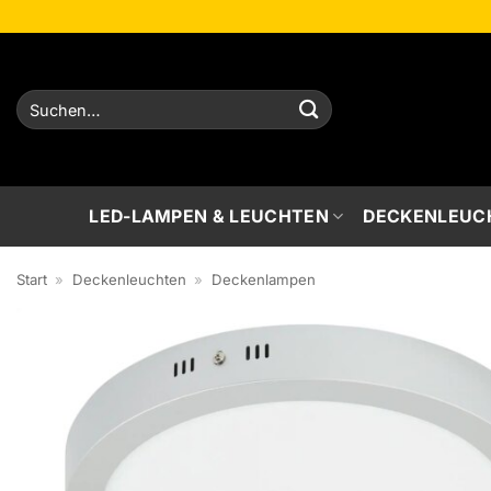
Zum
Inhalt
springen
Suchen
nach:
LED-LAMPEN & LEUCHTEN
DECKENLEUC
Start
»
Deckenleuchten
»
Deckenlampen