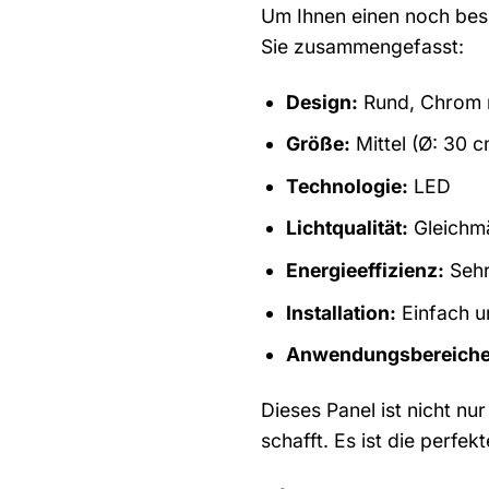
Um Ihnen einen noch bess
Sie zusammengefasst:
Design:
Rund, Chrom m
Größe:
Mittel (Ø: 30 c
Technologie:
LED
Lichtqualität:
Gleichmä
Energieeffizienz:
Sehr
Installation:
Einfach u
Anwendungsbereiche
Dieses Panel ist nicht n
schafft. Es ist die perfek