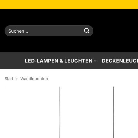
Zum
Inhalt
springen
Suchen
nach:
LED-LAMPEN & LEUCHTEN
DECKENLEUC
Start
»
Wandleuchten