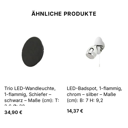
ÄHNLICHE PRODUKTE
Trio LED-Wandleuchte,
LED-Badspot, 1-flammig,
1-flammig, Schiefer –
chrom – silber – Maße
schwarz – Maße (cm): T:
(cm): B: 7 H: 9,2
3,6 Ø: 20
14,37
€
34,90
€