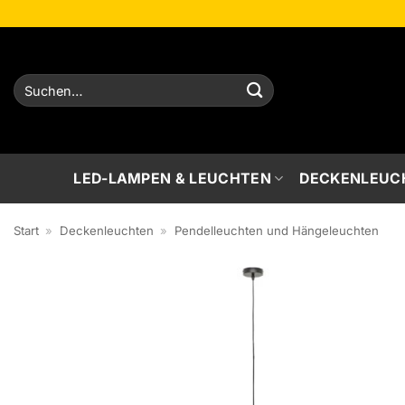
Zum
Inhalt
springen
Suchen
nach:
LED-LAMPEN & LEUCHTEN
DECKENLEUC
Start
»
Deckenleuchten
»
Pendelleuchten und Hängeleuchten