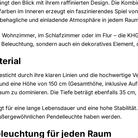
ngt den Blick mit ihrem raffinierten Design. Die Kom
arben im Inneren erzeugt ein faszinierendes Spiel von
e behagliche und einladende Atmosphäre in jedem Raum
 Wohnzimmer, im Schlafzimmer oder im Flur – die KHG Pe
e Beleuchtung, sondern auch ein dekoratives Element, 
erial
sticht durch ihre klaren Linien und die hochwertige 
nd eine Höhe von 150 cm (Gesamthöhe, inklusive Aufh
um zu dominieren. Die Tiefe beträgt ebenfalls 35 cm
t für eine lange Lebensdauer und eine hohe Stabilität.
außergewöhnlichen Pendelleuchte haben werden.
eleuchtung für jeden Raum