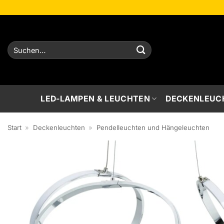
Zum
Inhalt
springen
Suchen
nach:
LED-LAMPEN & LEUCHTEN
DECKENLEUC
Start
»
Deckenleuchten
»
Pendelleuchten und Hängeleuchten