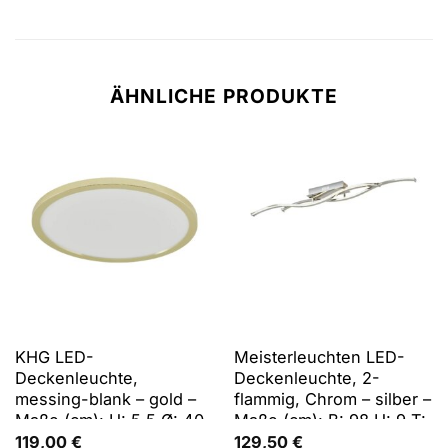
ÄHNLICHE PRODUKTE
KHG LED-
Meisterleuchten LED-
Deckenleuchte,
Deckenleuchte, 2-
messing-blank – gold –
flammig, Chrom – silber –
Maße (cm): H: 5,5 Ø: 40
Maße (cm): B: 98 H: 9 T:
8,5
119,00
€
129,50
€