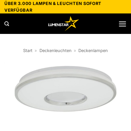
Zum
ÜBER 3.000 LAMPEN & LEUCHTEN SOFORT
VERFÜGBAR
Inhalt
springen
Start
»
Deckenleuchten
»
Deckenlampen