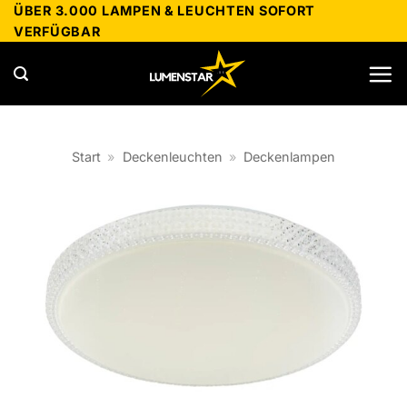
Zum
ÜBER 3.000 LAMPEN & LEUCHTEN SOFORT
VERFÜGBAR
Inhalt
springen
Start
»
Deckenleuchten
»
Deckenlampen