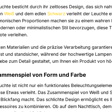
hte besticht durch ihr zeitloses Design, das sich naht
en
Weiß
und dem edlen
Schwarz
verleiht der Leuchte 
nischen Proportionen machen sie zu einem wahren Kuns
odernen oder minimalistischen Stil bevorzugen, diese T
ote verleihen.
ten Materialien und die präzise Verarbeitung garantie
ust und standsicher, während der hochwertige Lampens
ebe zum Detail gestaltet, um Ihnen ein Produkt von höc
mmenspiel von Form und Farbe
chte ist nicht nur ein funktionales Beleuchtungseleme
se Etwas verleiht. Das Zusammenspiel von Weiß und S
lickfang macht. Das schlichte Design ermöglicht es Ih
ssoires zu kombinieren. Ob auf dem Nachttisch, dem