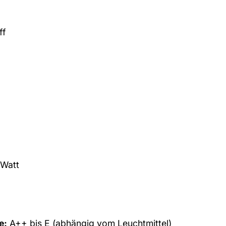
ff
Watt
e:
A++ bis E (abhängig vom Leuchtmittel)