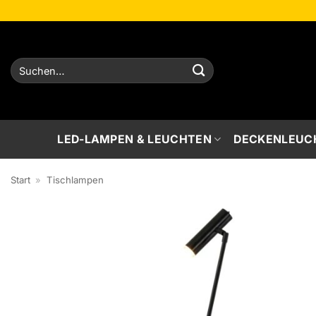
Zum
Inhalt
springen
Suchen
nach:
LED-LAMPEN & LEUCHTEN
DECKENLEUC
Start
»
Tischlampen