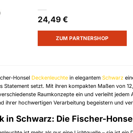
24,49
€
ZUM PARTNERSHOP
ischer-Honsel
Deckenleuchte
in elegantem
Schwarz
eine
les Statement setzt. Mit ihren kompakten Maßen von 12
 verschiedenste Raumkonzepte ein und verleiht jedem 
nd ihrer hochwertigen Verarbeitung begeistern und ver
k in Schwarz: Die Fischer-Hons
leuchte ist mehr als nur eine Lichtquelle – sie ist ein 