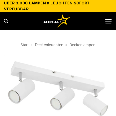
Zum
ÜBER 3.000 LAMPEN & LEUCHTEN SOFORT
VERFÜGBAR
Inhalt
springen
Start
»
Deckenleuchten
»
Deckenlampen