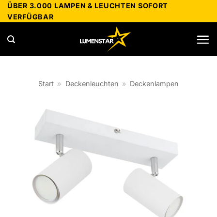
Zum
ÜBER 3.000 LAMPEN & LEUCHTEN SOFORT
VERFÜGBAR
Inhalt
springen
Start
»
Deckenleuchten
»
Deckenlampen