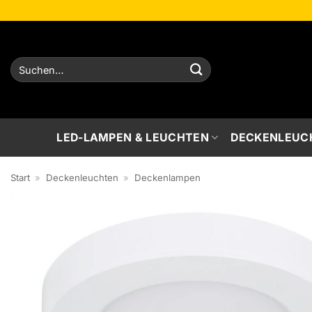
Zum
Inhalt
springen
Suchen
nach:
LED-LAMPEN & LEUCHTEN
DECKENLEUC
Start
»
Deckenleuchten
»
Deckenlampen