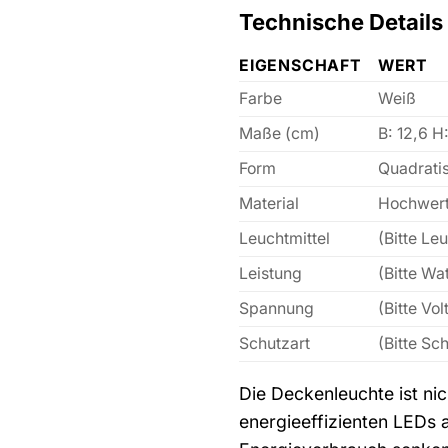
Technische Details
EIGENSCHAFT
WERT
Farbe
Weiß
Maße (cm)
B: 12,6 H:
Form
Quadrati
Material
Hochwerti
Leuchtmittel
(Bitte Le
Leistung
(Bitte Wa
Spannung
(Bitte Vo
Schutzart
(Bitte Sc
Die Deckenleuchte ist ni
energieeffizienten LEDs a