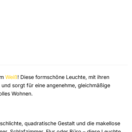
em
Weiß
! Diese formschöne Leuchte, mit ihren
n und sorgt für eine angenehme, gleichmäßige
lvolles Wohnen.
schlichte, quadratische Gestalt und die makellose
er, Schlafzimmer, Flur oder Büro – diese Leuchte