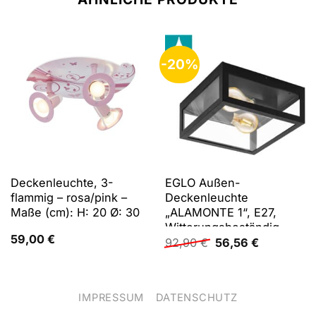
-20%
Deckenleuchte, 3-
EGLO Außen-
flammig – rosa/pink –
Deckenleuchte
Maße (cm): H: 20 Ø: 30
„ALAMONTE 1“, E27,
Witterungsbeständig
59,00
€
Ursprünglicher
Aktueller
92,90
€
56,56
€
Preis
Preis
war:
ist:
92,90 €
56,56 €.
IMPRESSUM
DATENSCHUTZ