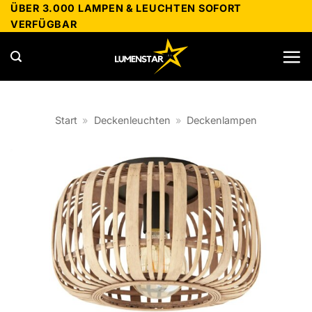
Zum
ÜBER 3.000 LAMPEN & LEUCHTEN SOFORT
VERFÜGBAR
Inhalt
springen
Start
»
Deckenleuchten
»
Deckenlampen